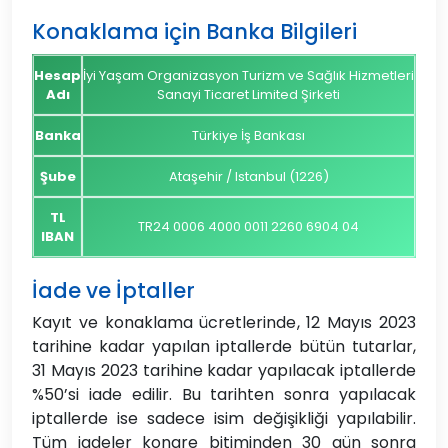
Konaklama için Banka Bilgileri
Hesap
İyi Yaşam Organizasyon Turizm ve Sağlık Hizmetleri
Adı
Sanayi Ticaret Limited Şirketi
Banka
Türkiye İş Bankası
Şube
Ataşehir / Istanbul (1226)
TL
TR24 0006 4000 0011 2260 6904 04
IBAN
İade ve İptaller
Kayıt ve konaklama ücretlerinde, 12 Mayıs 2023
tarihine kadar yapılan iptallerde bütün tutarlar,
31 Mayıs 2023 tarihine kadar yapılacak iptallerde
%50’si iade edilir. Bu tarihten sonra yapılacak
iptallerde ise sadece isim değişikliği yapılabilir.
Tüm iadeler kongre bitiminden 30 gün sonra