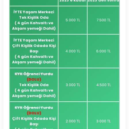
2023’e kadar
2023’den sonra
İYTE Yaşam Merkezi
Tek Kişilik Oda
5.000 TL
7.500 TL
( 4 gün Kahvaltı ve
Akşam yemeği Dahil)
İYTE Yaşam Merkezi
Çift Kişilik Odada Kişi
Başı
4.000 TL
6.000 TL
( 4 gün Kahvaltı ve
Akşam yemeği Dahil)
KYK Öğrenci Yurdu
(DOLU)
Tek Kişilik Oda
3.000 TL
4.500 TL
( 4 gün Kahvaltı ve
Akşam yemeği Dahil)
KYK Öğrenci Yurdu
(DOLU)
Çift Kişilik Odada Kişi
2.000 TL
3.000 TL
Başı