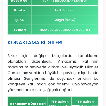
Hesap Adı
TÜRKİYE BİYOLOGLAR DERNEĞİ
Banka
Halk Bankası
Şube
Muğla (9264)
TL IBAN
TR20 0001 2009 2590 0016 0001 54
KONAKLAMA BİLGİLERİ
Sizler için değişik bütçelerde konaklama
olanakları düzenledik. Amacımız katılımın
maksimum seviyede olması ve Biyolojik Bilimler
Camiasının yeniden büyük bir paylaşım içerisinde
olması. Gençlerimizi de düşündük onların bu
kongreye katılımları çok önemli. Biyoinovasyon
yönünde onların teşviği çok değerli.
15 Haziran
15 Haziran
Konaklama Ücretleri