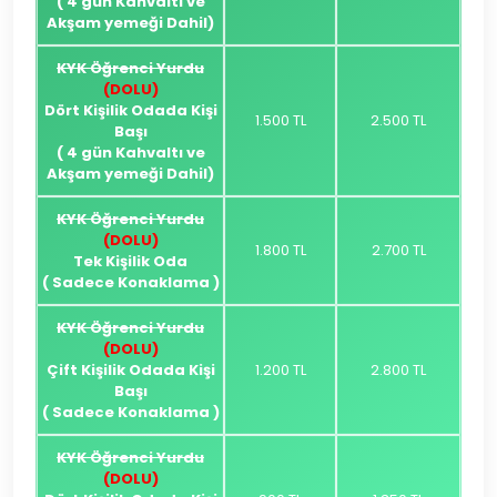
( 4 gün Kahvaltı ve
Akşam yemeği Dahil)
KYK Öğrenci Yurdu
(DOLU)
Dört Kişilik Odada Kişi
1.500 TL
2.500 TL
Başı
( 4 gün Kahvaltı ve
Akşam yemeği Dahil)
KYK Öğrenci Yurdu
(DOLU)
1.800 TL
2.700 TL
Tek Kişilik Oda
( Sadece Konaklama )
KYK Öğrenci Yurdu
(DOLU)
Çift Kişilik Odada Kişi
1.200 TL
2.800 TL
Başı
( Sadece Konaklama )
KYK Öğrenci Yurdu
(DOLU)