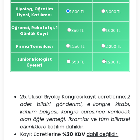
Biyolog, Öğretim
1.800 TL
3.000 TL
Üyesi, Katılımcı
Öğrenci, Rekafatçi, 1
850 TL
1.600 TL
Günlük Kayıt
Firma Temsilcisi
1.250 TL
2.250 TL
Junior Biologist
650 TL
1.200 TL
Üyeleri
25. Ulusal Biyoloji Kongresi kayıt ücretlerine;
2
adet bildiri gönderimi
,
e-kongre kitabı
,
katılım belgesi
,
kongre süresince verilecek
olan öğle yemeği, ikramlar
ve
tüm bilimsel
etkinliklere
katılım dahildir.
Kayıt ücretlerine
%20
KDV
dahil değildir.