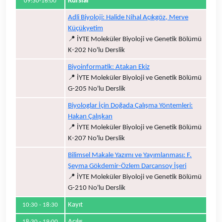
Kurslar
09:30-16:00
Adli Biyoloji: Halide Nihal Açıkgöz, Merve
Küçükyetim
📍 İYTE Moleküler Biyoloji ve Genetik Bölümü
K-202 No'lu Derslik
Biyoinformatik: Atakan Ekiz
📍 İYTE Moleküler Biyoloji ve Genetik Bölümü
G-205 No'lu Derslik
Biyologlar İçin Doğada Çalışma Yöntemleri:
Hakan Çalışkan
📍 İYTE Moleküler Biyoloji ve Genetik Bölümü
K-207 No'lu Derslik
Bilimsel Makale Yazımı ve Yayımlanması: F.
Şeyma Gökdemir-Özlem Darcansoy İşeri
📍 İYTE Moleküler Biyoloji ve Genetik Bölümü
G-210 No'lu Derslik
Kayıt
10:30 - 18:30
Açılış
18:30 - 19:00